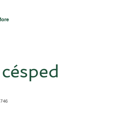
More
l césped
1746